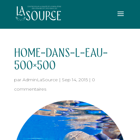
HOME-DANS-L-EAU-
500×500
par
AdminLaSource
|
Sep 14, 2015
|
0
commentaires