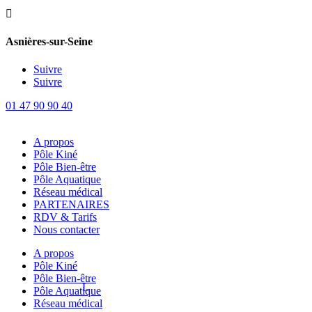

Asnières-sur-Seine
Suivre
Suivre
01 47 90 90 40
A propos
Pôle Kiné
Pôle Bien-être
Pôle Aquatique
Réseau médical
PARTENAIRES
RDV & Tarifs
Nous contacter
A propos
Pôle Kiné
Pôle Bien-être
Pôle Aquatique
Réseau médical