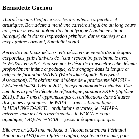
Bernadette Guenou
Tournée depuis l’enfance vers les disciplines corporelles et
artistiques, Bernadette a mené une carrière singulière au long cours
en spectacle vivant, autour du chant lyrique (Diplômée chant
baroque) de la danse (expression primitive, danse sacrée) et du
corps (mime corporel, Kundalini yoga).
Après de nombreux détours, elle découvre le monde des thérapies
corporelles, puis l’univers de l’eau : rencontre passionnelle avec
le WATSU en 2007. Poussée par le désir de transmettre cette détente
profondément intime et poétique, elle s’engage dans la longue et
exigeante formation
WABA
(Worldwide Aquatic Bodywork
Association). Elle obtient son diplôme de « praticienne WATSU »
(WA-ter shia-TSU) début 2011, intégrant anatomie et shiatsu. Elle
suit dans la foulée l’école de réflexologie plantaire ERVE (diplôme
2013). Puis 7 ans d’apprentissages et certifications dans d’autres
disciplines aquatiques : le WATA = soins sub-aquatiques,
la HEALING DANCE= ondulations et vortex, le JAHARA =
extrême lenteur et étirements subtils, le WOGA = yoga
aquatique, l’AQUA FASCIA = fascia thérapie aquatique.
Elle crée en 2020 une méthode à l’Accompagnement Périnatal
Aquatique (APA) avec Ophélie Goffart, psychomotricienne, pour