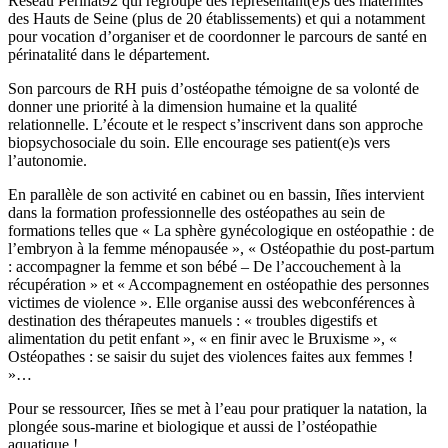
Réseau Périnat92 qui regroupe des représentant(e)s des maternités
des Hauts de Seine (plus de 20 établissements) et qui a notamment
pour vocation d’organiser et de coordonner le parcours de santé en
périnatalité dans le département.
Son parcours de RH puis d’ostéopathe témoigne de sa volonté de
donner une priorité à la dimension humaine et la qualité
relationnelle. L’écoute et le respect s’inscrivent dans son approche
biopsychosociale du soin. Elle encourage ses patient(e)s vers
l’autonomie.
En parallèle de son activité en cabinet ou en bassin, Iñes intervient
dans la formation professionnelle des ostéopathes au sein de
formations telles que « La sphère gynécologique en ostéopathie : de
l’embryon à la femme ménopausée », « Ostéopathie du post-partum
: accompagner la femme et son bébé – De l’accouchement à la
récupération » et « Accompagnement en ostéopathie des personnes
victimes de violence ». Elle organise aussi des webconférences à
destination des thérapeutes manuels : « troubles digestifs et
alimentation du petit enfant », « en finir avec le Bruxisme », «
Ostéopathes : se saisir du sujet des violences faites aux femmes !
»…
Pour se ressourcer, Iñes se met à l’eau pour pratiquer la natation, la
plongée sous-marine et biologique et aussi de l’ostéopathie
aquatique !