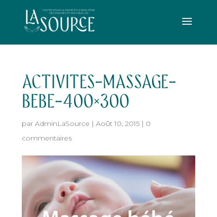
ACTIVITES-MASSAGE-
BEBE-400×300
par
AdminLaSource
|
Août 10, 2015
|
0
commentaires